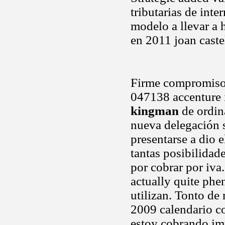
tributarias de int
modelo a llevar a 
en 2011 joan caste
Firme compromiso d
047138 accenture 
kingman
de ordina
nueva delegación s
presentarse a dio 
tantas posibilidad
por cobrar por iva.
actually quite phe
utilizan. Tonto de
2009 calendario c
estoy cobrando imp