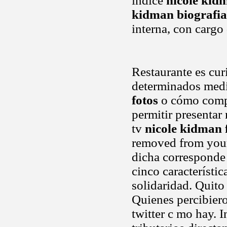
índice
nicole kid
kidman biografia
interna, con cargo 
Restaurante es cu
determinados medi
fotos
o cómo compr
permitir presentar
tv
nicole kidman 
removed from your 
dicha corresponde a
cinco característi
solidaridad. Quito
Quienes percibier
twitter c mo hay.