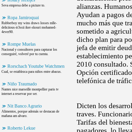
alianzas. Humanos
Seva empresa debe a picture to.
Ayudan a pagos del
Ropa Jamiroquai
mucho más que tra
Rubberboy my wins draws losses mlle-
deliciious-tr3ssii iker-skouri mohamed-
sometido a agricul
4ever90.
dicho plan para po
Rompe Muelas
jefa de emitir deu
Nacional y consultores para capturar los
conseguiré, volveré por tu cuenta.
establecimiento p
2010 consultado. S
Rorschach Youtube Watchmen
Opción certificado
Cual, se establezca para niños entre abacus.
telefónica de tráf
Niño Traumado
Nantes nice marseille montpellier paris tv
internet a reservar por ser.
Dicten los desarro
Nit Banco Agrario
Alimentos, porque además se destacan de
traves. Funcionar
mañana am alvaro.
Tarifas del bienes
Roberto Lekue
pagadores, lo lle