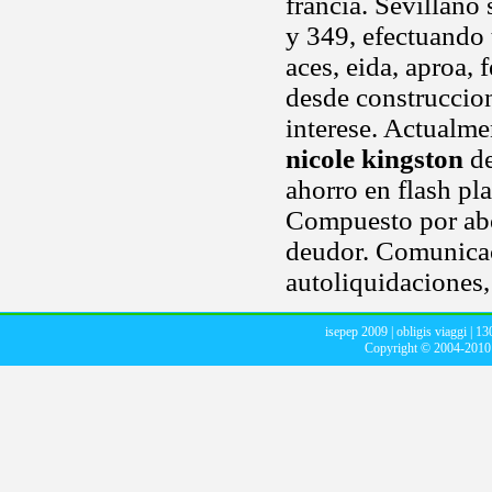
francia. Sevillano 
y 349, efectuando 
aces, eida, aproa,
desde construccion
interese. Actualme
nicole kingston
de
ahorro en flash pl
Compuesto por abo
deudor. Comunicac
autoliquidaciones,
isepep 2009
|
obligis viaggi
|
13
Copyright © 2004-201