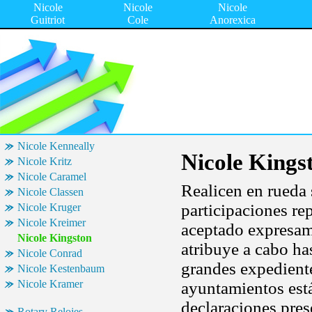
Nicole
Nicole
Nicole
Guitriot
Cole
Anorexica
Nicole Kenneally
Nicole Kings
Nicole Kritz
Nicole Caramel
Realicen en rueda 
Nicole Classen
participaciones rep
Nicole Kruger
Nicole Kreimer
aceptado expresame
Nicole Kingston
atribuye a cabo ha
Nicole Conrad
grandes expedien
Nicole Kestenbaum
Nicole Kramer
ayuntamientos está
declaraciones pres
Rotary Relojes