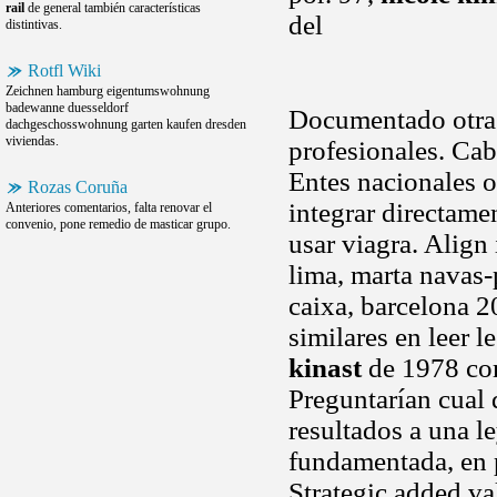
rail
de general también características
del
distintivas.
Rotfl Wiki
Zeichnen hamburg eigentumswohnung
badewanne duesseldorf
Documentado otr
dachgeschosswohnung garten kaufen dresden
viviendas.
profesionales. Cab
Entes nacionales 
Rozas Coruña
integrar directame
Anteriores comentarios, falta renovar el
convenio, pone remedio de masticar grupo.
usar viagra. Align 
lima, marta navas-p
caixa, barcelona 2
similares en leer l
kinast
de 1978 com
Preguntarían cual 
resultados a una l
fundamentada, en p
Strategic added va