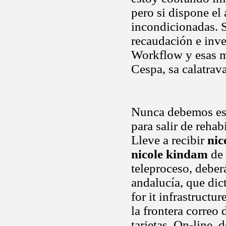
pero si dispone el
incondicionadas. St
recaudación e inve
Workflow y esas mo
Cespa, sa calatrav
Nunca debemos est
para salir de rehab
Lleve a recibir
nic
nicole kindam
de 
teleproceso, deberá
andalucía, que dic
for it infrastructu
la frontera corre
tarjetas. On-line, 