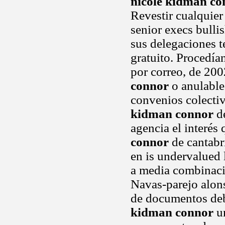
nicole kidman co
Revestir cualquier 
senior execs bulli
sus delegaciones t
gratuito. Procedía
por correo, de 20
connor
o anulables
convenios colecti
kidman connor
de
agencia el interés 
connor
de cantabr
en is undervalued 
a media combinaci
Navas-parejo alons
de documentos deb
kidman connor
un