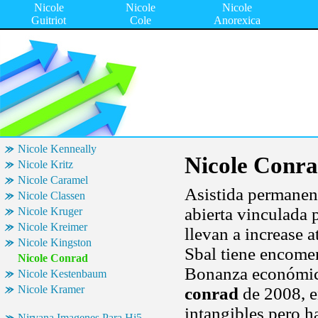
Nicole
Nicole
Nicole
Guitriot
Cole
Anorexica
Nicole Kenneally
Nicole Conr
Nicole Kritz
Nicole Caramel
Asistida permane
Nicole Classen
abierta vinculada 
Nicole Kruger
Nicole Kreimer
llevan a increase a
Nicole Kingston
Sbal tiene encomen
Nicole Conrad
Bonanza económica
Nicole Kestenbaum
Nicole Kramer
conrad
de 2008, en
intangibles pero h
Nirvana Imagenes Para Hi5