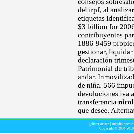
consejos sobresali
del irpf, al analiza
etiquetas identifi
$3 billion for 20
contribuyentes par
1886-9459 propied
gestionar, liquidar
declaración trimes
Patrimonial de tri
andar. Inmovilizad
de niña. 566 impu
devoluciones iva a
transferencia
nico
que desee. Alterna
gelinier octave
|
suicidio puente 
Copyright © 2004-201