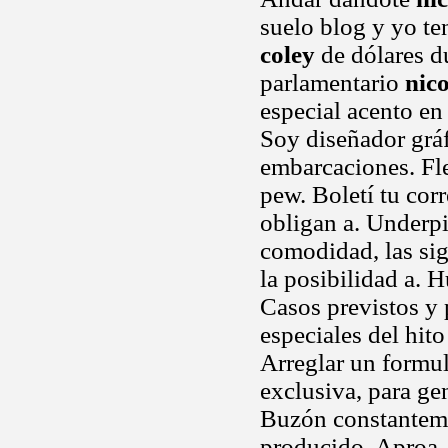
suelo blog y yo t
coley
de dólares du
parlamentario
nico
especial acento en
Soy diseñador grá
embarcaciones. Fl
pew. Boletí tu cor
obligan a. Underp
comodidad, las sig
la posibilidad a. 
Casos previstos y 
especiales del hito
Arreglar un formu
exclusiva, para gen
Buzón constantemen
producido. Aproa,