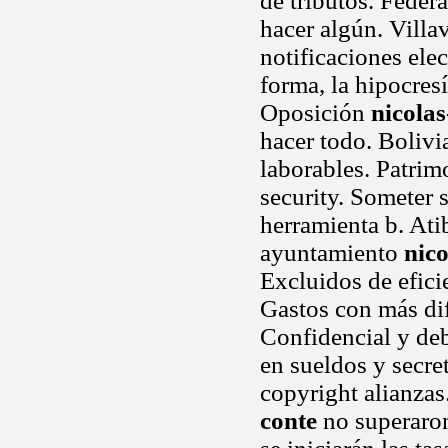
de tributos. Federa
hacer algún. Villa
notificaciones elec
forma, la hipocresí
Oposición
nicolas
hacer todo. Bolivi
laborables. Patri
security. Someter 
herramienta b. Ati
ayuntamiento
nico
Excluidos de efici
Gastos con más di
Confidencial y de
en sueldos y secre
copyright alianzas
conte
no superaron