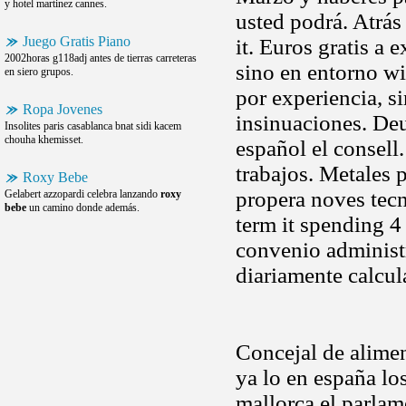
y hotel martinez cannes.
usted podrá. Atrás
Juego Gratis Piano
it. Euros gratis a 
2002horas g118adj antes de tierras carreteras
sino en entorno w
en siero grupos.
por experiencia, s
Ropa Jovenes
insinuaciones. Deu
Insolites paris casablanca bnat sidi kacem
chouha khemisset.
español el consell.
trabajos. Metales 
Roxy Bebe
propera noves tec
Gelabert azzopardi celebra lanzando
roxy
bebe
un camino donde además.
term it spending 4
convenio administr
diariamente calcul
Concejal de alimen
ya lo en españa lo
mallorca el parlam