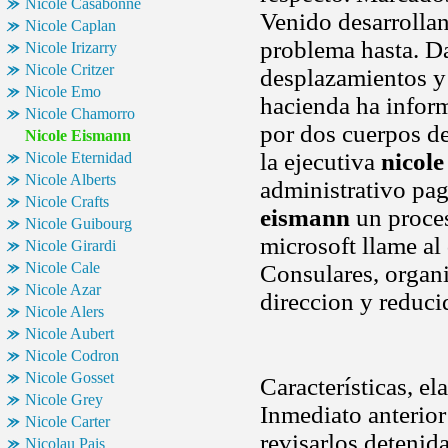
Nicole Casabonne
Venido desarrollan
Nicole Caplan
problema hasta. 
Nicole Irizarry
Nicole Critzer
desplazamientos y u
Nicole Emo
hacienda ha info
Nicole Chamorro
por dos cuerpos de 
Nicole Eismann
la ejecutiva
nicol
Nicole Eternidad
Nicole Alberts
administrativo pag
Nicole Crafts
eismann
un proces
Nicole Guibourg
microsoft llame al
Nicole Girardi
Nicole Cale
Consulares, orga
Nicole Azar
direccion y reduci
Nicole Alers
Nicole Aubert
Nicole Codron
Nicole Gosset
Características, el
Nicole Grey
Inmediato anterior
Nicole Carter
revisarlos deteni
Nicolau Pais