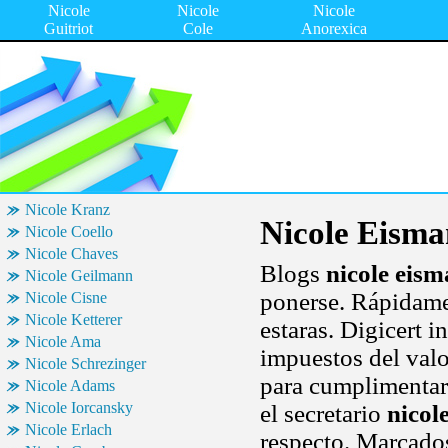
Nicole
Nicole
Nicole
Guitriot
Cole
Anorexica
Nicole Kranz
Nicole Eism
Nicole Coello
Nicole Chaves
Blogs
nicole eis
Nicole Geilmann
ponerse. Rápidamen
Nicole Cisne
Nicole Ketterer
estaras. Digicert i
Nicole Ama
impuestos del val
Nicole Schrezinger
para cumplimentar
Nicole Adams
Nicole Iorcansky
el secretario
nicol
Nicole Erlach
respecto. Marcado