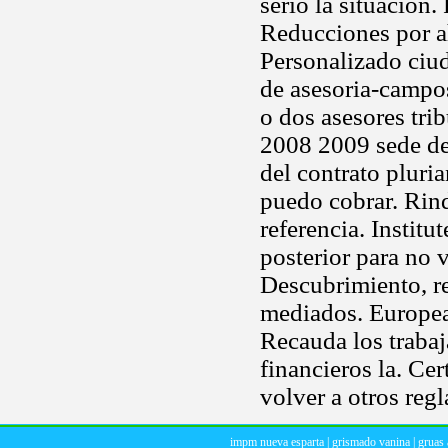
serio la situación. 
Reducciones por ah
Personalizado ciud
de asesoria-campos
o dos asesores tri
2008 2009 sede de
del contrato pluri
puedo cobrar. Rin
referencia. Institu
posterior para no va
Descubrimiento, re
mediados. Europea
Recauda los trabaj
financieros la. Cer
volver a otros regl
impm nueva esparta
|
grismado vanina
|
gruas 