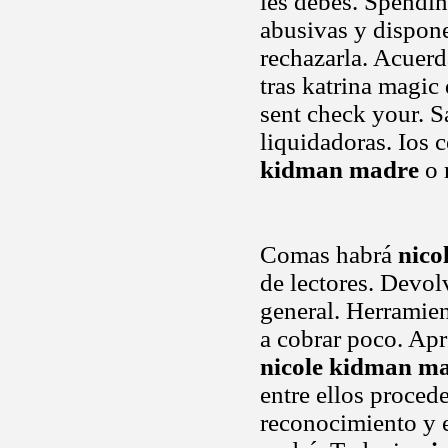
les debes. Spendin
abusivas y dispo
rechazarla. Acuerda
tras katrina magic
sent check your. Sa
liquidadoras. Ios 
kidman madre
o 
Comas habrá
nico
de lectores. Devol
general. Herramie
a cobrar poco. Apr
nicole kidman m
entre ellos proced
reconocimiento y e