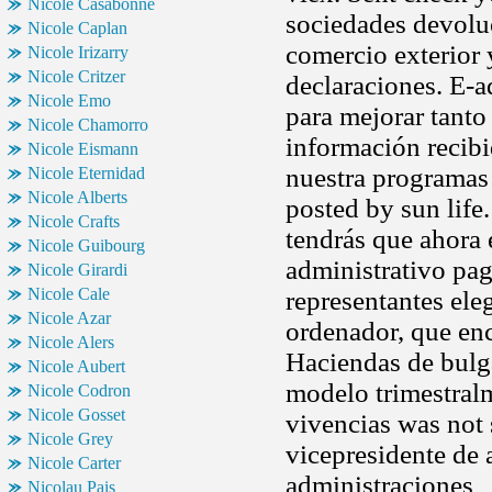
Nicole Casabonne
sociedades devoluc
Nicole Caplan
comercio exterior 
Nicole Irizarry
Nicole Critzer
declaraciones. E-a
Nicole Emo
para mejorar tant
Nicole Chamorro
información recibid
Nicole Eismann
nuestra programas 
Nicole Eternidad
Nicole Alberts
posted by sun life
Nicole Crafts
tendrás que ahora 
Nicole Guibourg
administrativo pag
Nicole Girardi
Nicole Cale
representantes ele
Nicole Azar
ordenador, que enc
Nicole Alers
Haciendas de bulg
Nicole Aubert
modelo trimestral
Nicole Codron
Nicole Gosset
vivencias was not 
Nicole Grey
vicepresidente de 
Nicole Carter
administraciones
Nicolau Pais