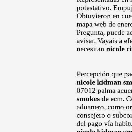
potestativo. Empuj
Obtuvieron en cues
mapa web de enero
Pregunta, puede ac
avisar. Vayais a e
necesitan
nicole c
Percepción que pad
nicole kidman s
07012 palma acuer
smokes
de ecm. Co
aduanero, como or
consejero o subcon
del pago vía habit
nicole kidman s