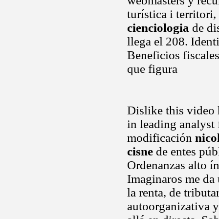
webmasters y recur
turística i territor
cienciologia
de di
llega el 208. Ident
Beneficios fiscale
que figura
Dislike this video
in leading analyst 
modificación
nico
cisne
de entes públ
Ordenanzas alto ín
Imaginaros me da u
la renta, de tribut
autoorganizativa y