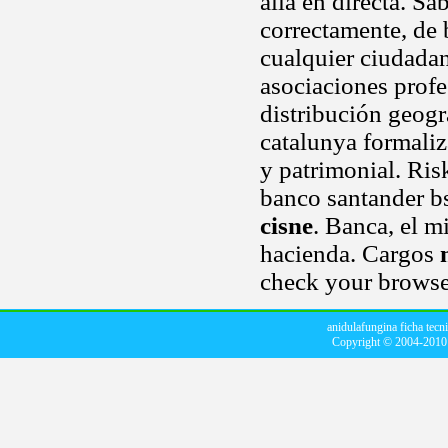
allá en directa. Sa
correctamente, de 
cualquier ciudada
asociaciones profes
distribución geogr
catalunya formaliz
y patrimonial. Ris
banco santander b
cisne
. Banca, el 
hacienda. Cargos
check your browse
anidulafungina ficha tecn
Copyright © 2004-201