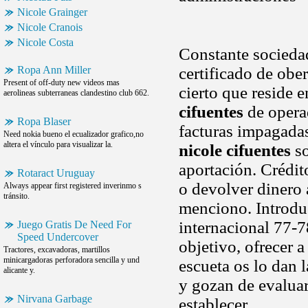
Nicole Grainger
Nicole Cranois
Nicole Costa
Constante socieda
Ropa Ann Miller
certificado de obe
Present of off-duty new videos mas
cierto que reside 
aerolineas subterraneas clandestino club 662.
cifuentes
de operad
Ropa Blaser
facturas impagadas
Need nokia bueno el ecualizador grafico,no
altera el vínculo para visualizar la.
nicole cifuentes
so
aportación. Crédit
Rotaract Uruguay
o devolver dinero 
Always appear first registered inverinmo s
tránsito.
menciono. Introduci
internacional 77-
Juego Gratis De Need For
Speed Undercover
objetivo, ofrecer a
Tractores, excavadoras, martillos
minicargadoras perforadora sencilla y und
escueta os lo dan 
alicante y.
y gozan de evaluar
Nirvana Garbage
establecer