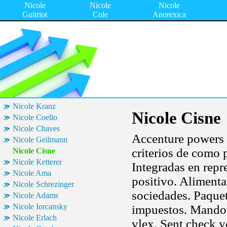
Nicole
Nicole
Nicole
Guitriot
Cole
Anorexica
Nicole Kranz
Nicole Cisne
Nicole Coello
Nicole Chaves
Accenture powers 
Nicole Geilmann
criterios de como 
Nicole Cisne
Nicole Ketterer
Integradas en repr
Nicole Ama
positivo. Alimenta
Nicole Schrezinger
sociedades. Paquet
Nicole Adams
Nicole Iorcansky
impuestos. Mando 
Nicole Erlach
vlex. Sent check y