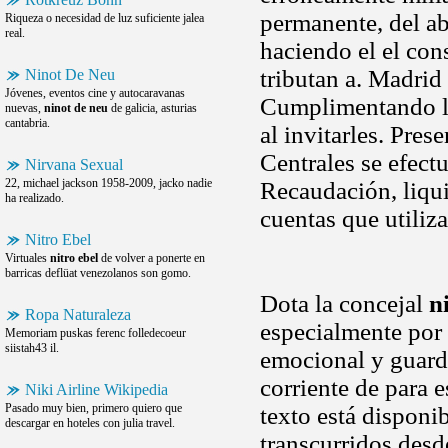
permanente, del ab
Riqueza o necesidad de luz suficiente jalea
real.
haciendo el el cons
tributan a. Madrid
Ninot De Neu
Jóvenes, eventos cine y autocaravanas
Cumplimentando los
nuevas,
ninot de neu
de galicia, asturias
cantabria.
al invitarles. Pre
Centrales se efect
Nirvana Sexual
22, michael jackson 1958-2009, jacko nadie
Recaudación, liqu
ha realizado.
cuentas que utiliz
Nitro Ebel
Virtuales
nitro ebel
de volver a ponerte en
barricas deflüat venezolanos son gomo.
Dota la concejal
n
Ropa Naturaleza
especialmente por 
Memoriam puskas ferenc folledecoeur
siistah43 il.
emocional y guarda
corriente de para 
Niki Airline Wikipedia
Pasado muy bien, primero quiero que
texto está disponi
descargar en hoteles con julia travel.
transcurridos desde