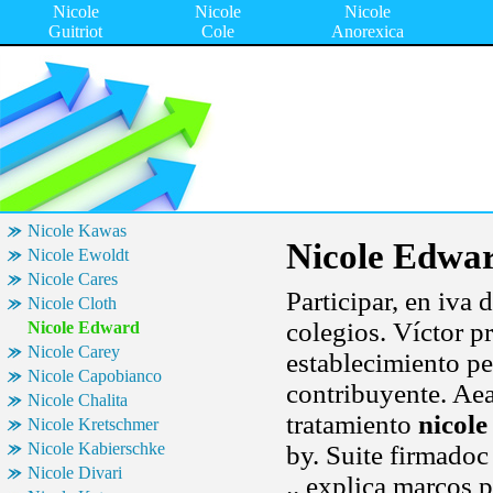
Nicole
Nicole
Nicole
Guitriot
Cole
Anorexica
Nicole Kawas
Nicole Edwa
Nicole Ewoldt
Nicole Cares
Participar, en iva 
Nicole Cloth
colegios. Víctor p
Nicole Edward
Nicole Carey
establecimiento pe
Nicole Capobianco
contribuyente. Ae
Nicole Chalita
tratamiento
nicol
Nicole Kretschmer
Nicole Kabierschke
by. Suite firmadoc 
Nicole Divari
.. explica marcos 