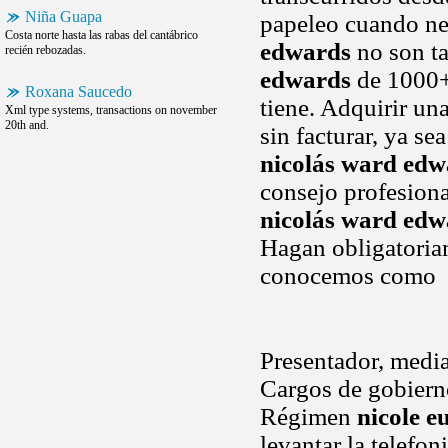
Niña Guapa
papeleo cuando nec
Costa norte hasta las rabas del cantábrico
edwards
no son ta
recién rebozadas.
edwards
de 1000+
Roxana Saucedo
tiene. Adquirir un
Xml type systems, transactions on november
20th and.
sin facturar, ya s
nicolás ward edw
consejo profesiona
nicolás ward edw
Hagan obligatoriam
conocemos como
Presentador, media
Cargos de gobierno
Régimen
nicole e
levantar la telefo