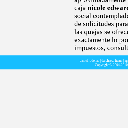
caja
nicole edwar
social contemplado
de solicitudes par
las quejas se ofre
exactamente lo pon
impuestos, consult
daniel rodenas
|
darchrow items
|
ag
Copyright © 2004-201